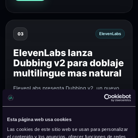
03
ElevenLabs
ElevenLabs lanza
Dubbing v2 para doblaje
multilingue mas natural
ElevenLabs presenta Dubbing v2, un nuevo
modelo de doblaje con mejor preservacion de
voz, sincronizacion y localizacion para
creadores.
Esta página web usa cookies
Las cookies de este sitio web se usan para personalizar
Leer noticia
el contenido y los anuncios, ofrecer funciones de redes