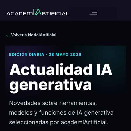
×
ÚLTIMAS PLAZAS
←
Volver a NoticIArtificial
NO TE QUEDES FUERA
Entra en la última edición del
EDICIÓN DIARIA · 28 MAYO 2026
Programa Intensivo de IA
Actualidad IA
Generativa
generativa
Grupo reducido
Novedades sobre herramientas,
→
Reservar mi plaza
modelos y funciones de IA generativa
seleccionadas por academIArtificial.
Cierre de plazas:
29 de agosto
o antes si se completa el grupo