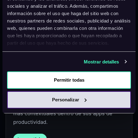
sociales y analizar el tráfico. Además, compartimos
información sobre el uso que haga del sitio web con
nuestros partners de redes sociales, publicidad y análisis
web, quienes pueden combinarla con otra información
04
Microsoft
que les haya proporcionado o que hayan recopilado a
partir del uso que haya hecho de sus servicios.
Microsoft rediseña
Microsoft 365 Copilot
Mostrar detalles
con una experiencia
mas agentica
Permitir todas
Microsoft presenta un nuevo diseño de
Personalizar
Microsoft 365 Copilot orientado a acciones
mas contextuales dentro de sus apps de
productividad.