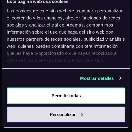
Esta página web usa cookies
Los equipos pueden importar un repositorio en
Las cookies de este sitio web se usan para personalizar
la aplicación de escritorio de Figma, seleccionar
el contenido y los anuncios, ofrecer funciones de redes
elementos de la interfaz y pedir cambios
sociales y analizar el tráfico. Además, compartimos
información sobre el uso que haga del sitio web con
mediante instrucciones o anotaciones
nuestros partners de redes sociales, publicidad y análisis
contextuales.
web, quienes pueden combinarla con otra información
que les haya proporcionado o que hayan recopilado a
Figma Make lee la arquitectura que rodea al
partir del uso que haya hecho de sus servicios.
componente y puede utilizar las reglas del
sistema de diseño existente para generar el
Mostrar detalles
código asociado a la modificación visual.
Permitir todas
Los cambios se acumulan como commits
locales. Cuando el trabajo está listo para
revisión, la herramienta permite crear una rama
Personalizar
y abrir una pull request en GitHub.