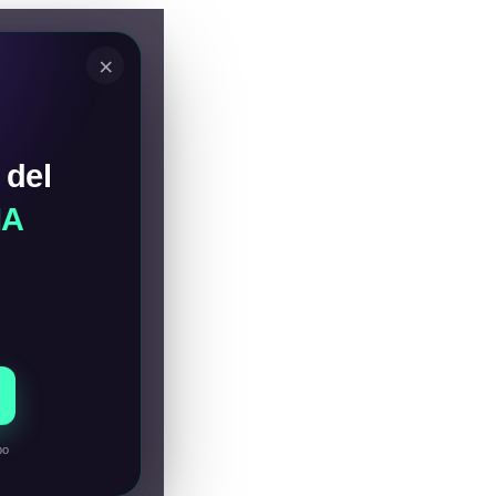
×
 del
IA
po