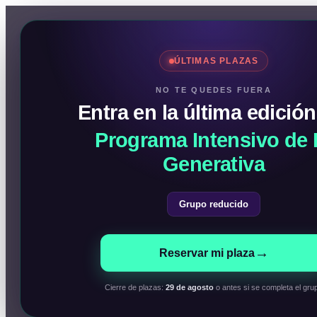
Ir
al
Noticias
contenido
Cursos de IA
ÚLTIMAS PLAZAS
NO TE QUEDES FUERA
Entra en la última edición
Programa Intensivo de 
Generativa
Grupo reducido
→
Reservar mi plaza
Cierre de plazas:
29 de agosto
o antes si se completa el gru