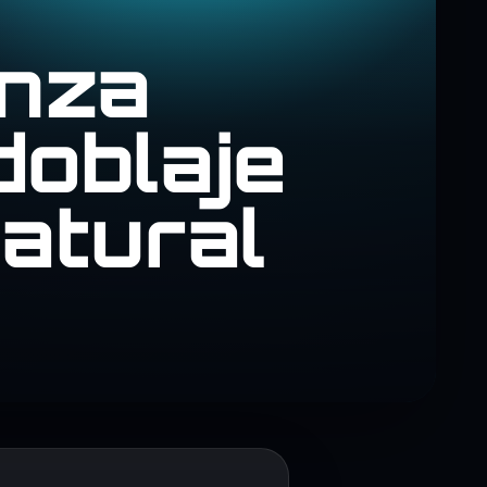
anza
doblaje
atural