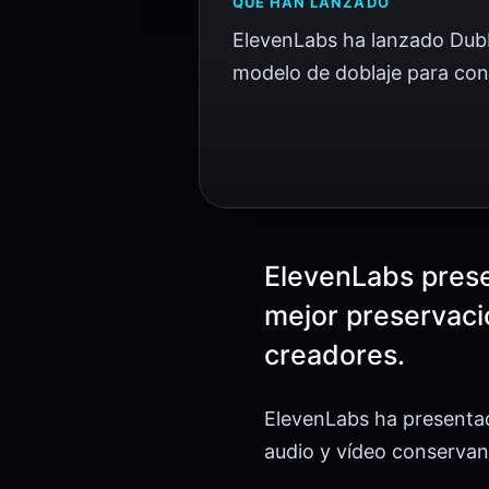
QUÉ HAN LANZADO
ElevenLabs ha lanzado Du
modelo de doblaje para cont
ElevenLabs pres
mejor preservacio
creadores.
ElevenLabs ha presentad
audio y vídeo conservand