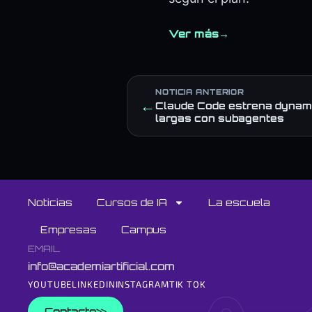
Ver más
→
NOTICIA ANTERIOR
←
Claude Code estrena dynami
largas con subagentes
Noticias
Cursos de IA
La escuela
Empresas
Campus
EMAIL
info@academiartificial.com
YOUTUBE
LINKEDIN
INSTAGRAM
TIK TOK
Contacto