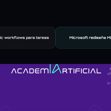
c workflows para tareas
Microsoft rediseña M
of
br