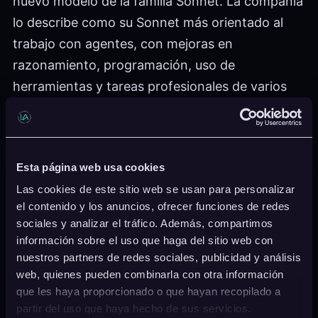
nuevo modelo de la familia Sonnet. La compañía
lo describe como su Sonnet más orientado al
trabajo con agentes, con mejoras en
razonamiento, programación, uso de
herramientas y tareas profesionales de varios
pasos.
El modelo puede preparar planes, utilizar
navegadores y terminales y mantener la
Esta página web usa cookies
ejecución durante procesos más largos.
Las cookies de este sitio web se usan para personalizar
Anthropic afirma que su rendimiento se acerca
el contenido y los anuncios, ofrecer funciones de redes
sociales y analizar el tráfico. Además, compartimos
al de Claude Opus 4.8 en algunas tareas, pero
información sobre el uso que haga del sitio web con
con un coste inferior y una mayor variedad de
nuestros partners de redes sociales, publicidad y análisis
niveles de esfuerzo.
web, quienes pueden combinarla con otra información
que les haya proporcionado o que hayan recopilado a
Sonnet 5 sustituye a Sonnet 4.6 como modelo
partir del uso que haya hecho de sus servicios.