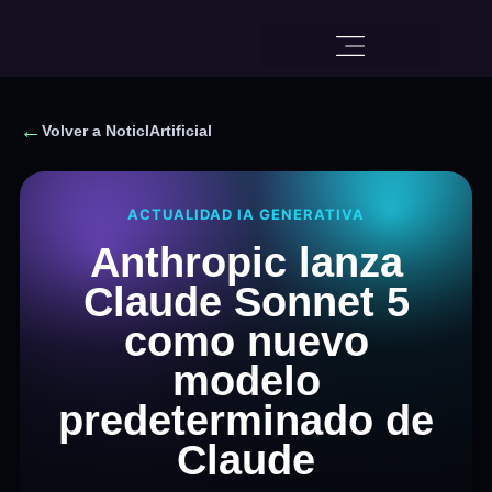
←
Volver a NoticIArtificial
ACTUALIDAD IA GENERATIVA
Anthropic lanza
Claude Sonnet 5
como nuevo
modelo
predeterminado de
Claude