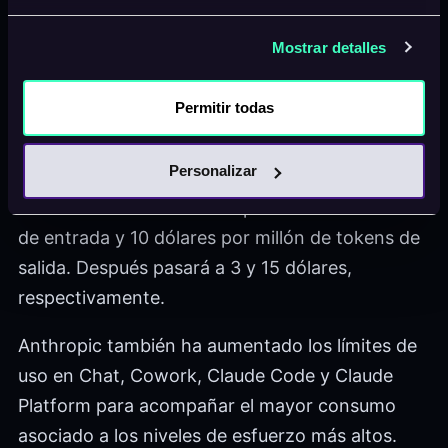
predeterminado para los usuarios de los planes
Free y Pro. También está disponible para Max,
Mostrar detalles
Team y Enterprise, además de Claude Code y la
plataforma para desarrolladores de Anthropic.
Permitir todas
En la API se identifica como claude-sonnet-5.
Personalizar
Hasta el 31 de agosto de 2026 tiene un precio
introductorio de 2 dólares por millón de tokens
de entrada y 10 dólares por millón de tokens de
salida. Después pasará a 3 y 15 dólares,
respectivamente.
Anthropic también ha aumentado los límites de
uso en Chat, Cowork, Claude Code y Claude
Platform para acompañar el mayor consumo
asociado a los niveles de esfuerzo más altos.