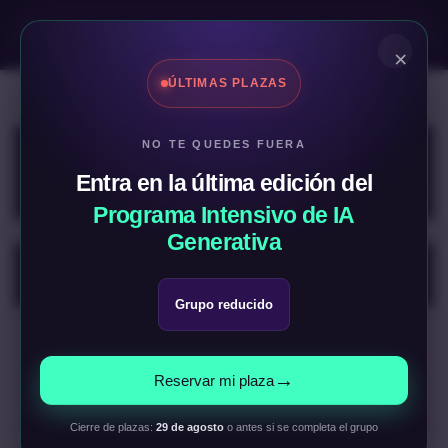
×
ÚLTIMAS PLAZAS
NO TE QUEDES FUERA
00
00
00
00
Entra en la última edición del
DÍAS
HORAS
MINUTOS
SEGUNDOS
Programa Intensivo de IA
Generativa
Detalles
Grupo reducido
Tema:
Introducción al curso, conceptos y
→
Reservar mi plaza
fundamentos de la IA (4)
Cierre de plazas:
29 de agosto
o antes si se completa el grupo