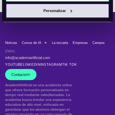
muestra en base a tu zona horaria local.
Personalizar
Noticias
Cursos de IA
La escuela
Empresas
Campus
EMAIL
info@academiartificial.com
YOUTUBE
LINKEDIN
INSTAGRAM
TIK TOK
Contacto
AcademIArtificial
es una academia online
que ofrece formación personalizada en
tiempo real mediante videollamadas. La
academia busca brindar una experiencia
educativa de alto nivel, enfocada en
garantizar que los alumnos obtengan el
máximo provecho en un corto periodo de