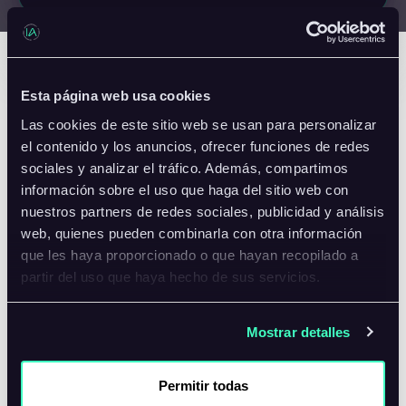
Organizada por:
Stefany Correa
Iniciar:
Esta página web usa cookies
January 28, 2026 @7:00 pm
Las cookies de este sitio web se usan para personalizar
el contenido y los anuncios, ofrecer funciones de redes
Categoría:
sociales y analizar el tráfico. Además, compartimos
Edición 4
información sobre el uso que haga del sitio web con
nuestros partners de redes sociales, publicidad y análisis
Duración:
web, quienes pueden combinarla con otra información
que les haya proporcionado o que hayan recopilado a
2 hours 0 minutes
partir del uso que haya hecho de sus servicios.
Current Timezone:
Europe/Madrid
Mostrar detalles
Nota
: La cuenta atrás del tiempo se
Permitir todas