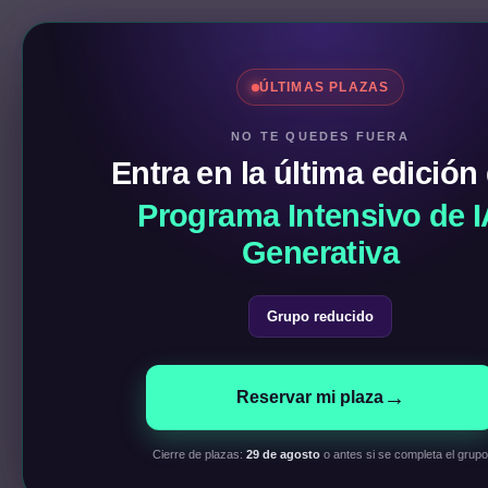
Ir
al
Noticias
contenido
Cursos de IA
ÚLTIMAS PLAZAS
NO TE QUEDES FUERA
Entra en la última edición 
Programa Intensivo de I
Generativa
Grupo reducido
→
Reservar mi plaza
Cierre de plazas:
29 de agosto
o antes si se completa el grupo