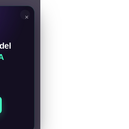
×
del
A