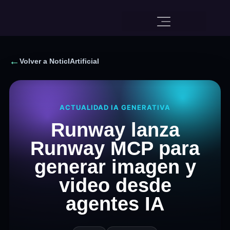
←
Volver a NoticIArtificial
ACTUALIDAD IA GENERATIVA
Runway lanza
Runway MCP para
generar imagen y
video desde
agentes IA