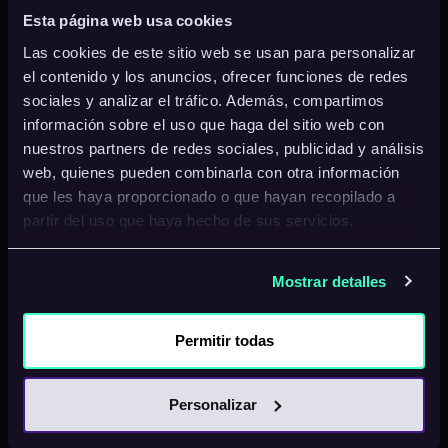
imagen y vídeo con agentes y aplicaciones
Esta página web usa cookies
compatibles.
Las cookies de este sitio web se usan para personalizar
el contenido y los anuncios, ofrecer funciones de redes
Una vez configurado, el usuario puede pedir una
sociales y analizar el tráfico. Además, compartimos
pieza visual desde la conversación que ya
información sobre el uso que haga del sitio web con
mantiene con su agente. La solicitud puede
nuestros partners de redes sociales, publicidad y análisis
partir de una instrucción escrita, una imagen de
web, quienes pueden combinarla con otra información
que les haya proporcionado o que hayan recopilado a
referencia o la URL de un producto, y el
partir del uso que haya hecho de sus servicios.
resultado vuelve a la misma ventana de trabajo.
La conexión permite acceder a modelos
Mostrar detalles
disponibles dentro de Runway, entre ellos
opciones para imagen y vídeo como Gen-4.5,
Permitir todas
Seedance 2.0, GPT Image 2, Kling 3.0 y Nano
Banana Pro. La elección del modelo se integra
Personalizar
así en el flujo del agente.