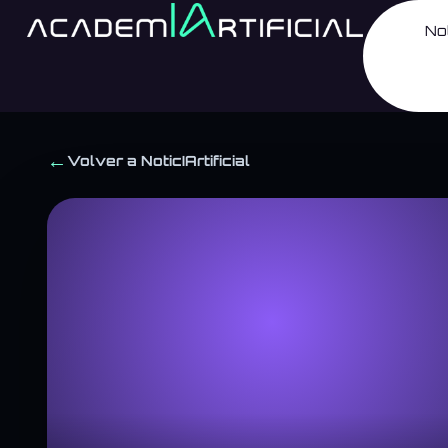
No
←
Volver a NoticIArtificial