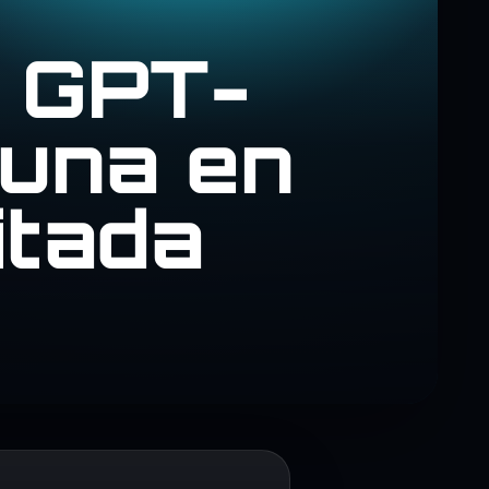
a GPT-
Luna en
itada