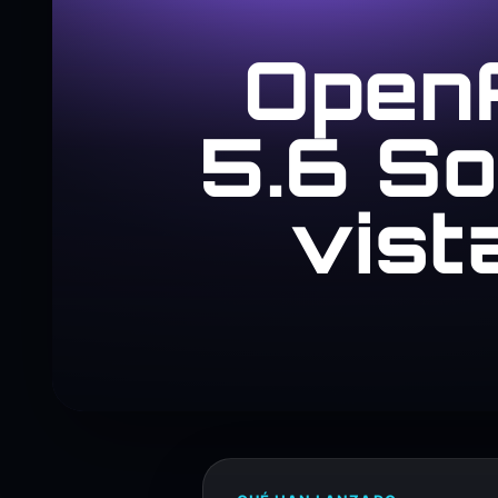
OpenA
5.6 So
vist