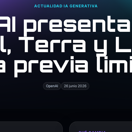
ACTUALIDAD IA GENERATIVA
I present
l, Terra y 
a previa lim
OpenAI
26 junio 2026