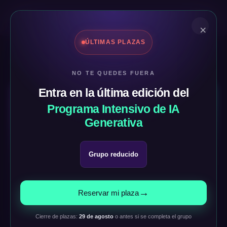
×
ÚLTIMAS PLAZAS
←
Volver a NoticIArtificial
NO TE QUEDES FUERA
Entra en la última edición del
Programa Intensivo de IA
Generativa
ACTUALIDAD IA GENERATIVA
Microsoft presenta
Grupo reducido
Scout, un agente
personal para
→
Reservar mi plaza
Microsoft 365
Cierre de plazas:
29 de agosto
o antes si se completa el grupo