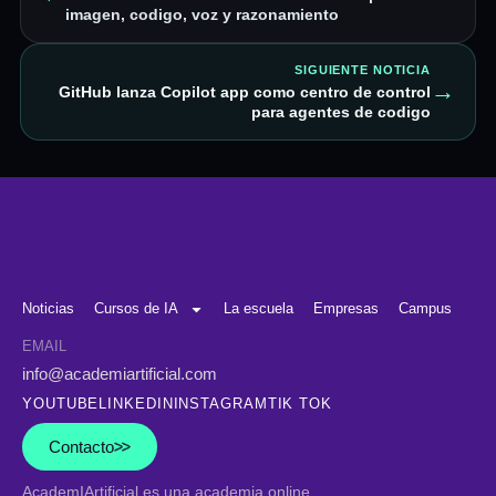
imagen, codigo, voz y razonamiento
SIGUIENTE NOTICIA
→
GitHub lanza Copilot app como centro de control
para agentes de codigo
Noticias
Cursos de IA
La escuela
Empresas
Campus
EMAIL
info@academiartificial.com
YOUTUBE
LINKEDIN
INSTAGRAM
TIK TOK
Contacto
AcademIArtificial
es una academia online