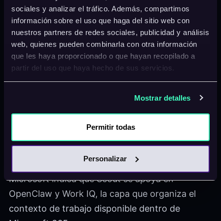
mantener contexto y actuar de forma
sociales y analizar el tráfico. Además, compartimos
continuada en el trabajo diario.
información sobre el uso que haga del sitio web con
nuestros partners de redes sociales, publicidad y análisis
Scout se conecta con servicios como Teams,
web, quienes pueden combinarla con otra información
que les haya proporcionado o que hayan recopilado a
Outlook, OneDrive y SharePoint para
partir del uso que haya hecho de sus servicios.
comprender reuniones, mensajes, archivos y
compromisos relacionados.
Mostrar detalles
El agente puede ayudar a preparar reuniones,
detectar conflictos de calendario y atender
Permitir todas
rutinas de trabajo sin esperar siempre una
instrucción aislada para cada paso.
Personalizar
Microsoft indica que Scout se apoya en
OpenClaw y Work IQ, la capa que organiza el
contexto de trabajo disponible dentro de