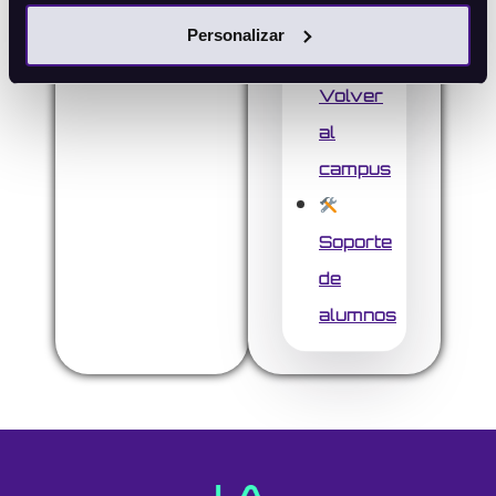
campus
Personalizar
Volver
al
campus
Soporte
de
alumnos