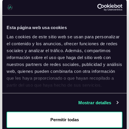
Aquí
verás
avisos
Esta página web usa cookies
importantes
Las cookies de este sitio web se usan para personalizar
el contenido y los anuncios, ofrecer funciones de redes
y
sociales y analizar el tráfico. Además, compartimos
recursos
información sobre el uso que haga del sitio web con
nuestros partners de redes sociales, publicidad y análisis
útiles.
web, quienes pueden combinarla con otra información
Recursos
que les haya proporcionado o que hayan recopilado a
partir del uso que haya hecho de sus servicios.
útiles
Mostrar detalles
Manual
Permitir todas
del