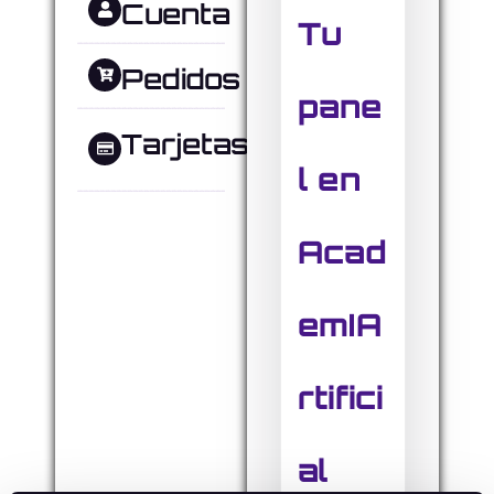
Cuenta
Tu
Pedidos
pane
Tarjetas
l en
Acad
emIA
rtifici
al