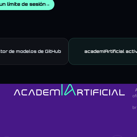
n límite de sesión
→
ctor de modelos de GitHub
academIArtificial act
of
br