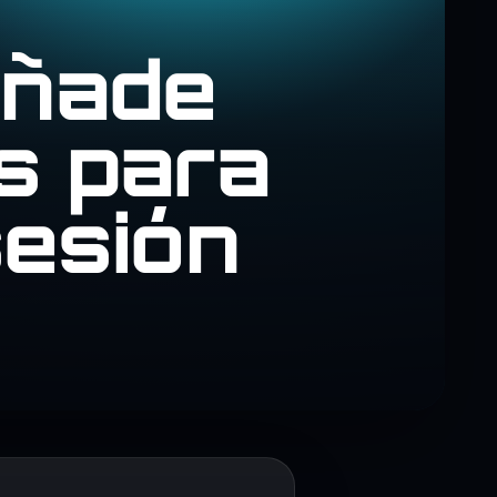
añade
os para
sesión