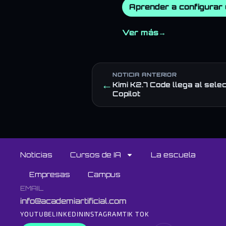
Aprender a configurar u
Ver más
→
NOTICIA ANTERIOR
←
Kimi K2.7 Code llega al sele
Copilot
Noticias
Cursos de IA
La escuela
Empresas
Campus
EMAIL
info@academiartificial.com
YOUTUBE
LINKEDIN
INSTAGRAM
TIK TOK