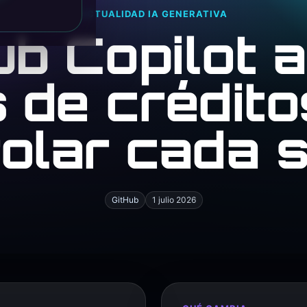
ACTUALIDAD IA GENERATIVA
ub Copilot 
s de crédit
olar cada 
GitHub
1 julio 2026