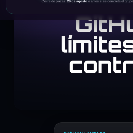
Cierre de plazas:
29 de agosto
o antes si se completa el grupo
GitH
límite
contr