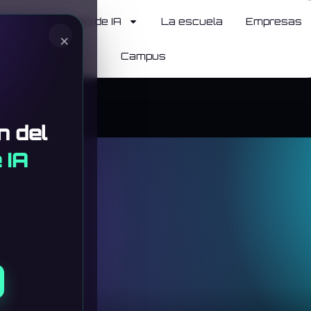
ticias
Cursos de IA
La escuela
Empresas
×
Campus
n del
 IA