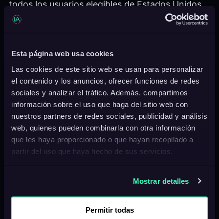
todos los usuarios elegibles de Estados Unidos,
que pueden utilizar esta función de forma
gratuita.
Esta página web usa cookies
La novedad conecta Personal Intelligence con
Las cookies de este sitio web se usan para personalizar
Nano Banana y Google Photos. Con permiso del
el contenido y los anuncios, ofrecer funciones de redes
usuario, Gemini puede aprovechar información
sociales y analizar el tráfico. Además, compartimos
procedente de aplicaciones conectadas como
información sobre el uso que haga del sitio web con
Gmail, Google Photos, YouTube y la Búsqueda
nuestros partners de redes sociales, publicidad y análisis
web, quienes pueden combinarla con otra información
para adaptar mejor el resultado a sus
que les haya proporcionado o que hayan recopilado a
preferencias.
partir del uso que haya hecho de sus servicios.
La integración permite que Gemini utilice
Mostrar detalles
imágenes reales guardadas en Google Photos
como referencia. De esta manera, el usuario no
Permitir todas
tiene que subir manualmente las fotografías