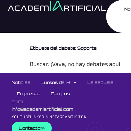
No
Etiqueta del debate: Soporte
Buscar: ¡Vaya, no hay debates aquí!
Noticias
Cursos de IA
La escuela
Empresas
Campus
EMAIL
info@academiartificial.com
YOUTUBE
LINKEDIN
INSTAGRAM
TIK TOK
Contacto