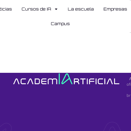
ticias
Cursos de IA
La escuela
Empresas
Campus
of
br