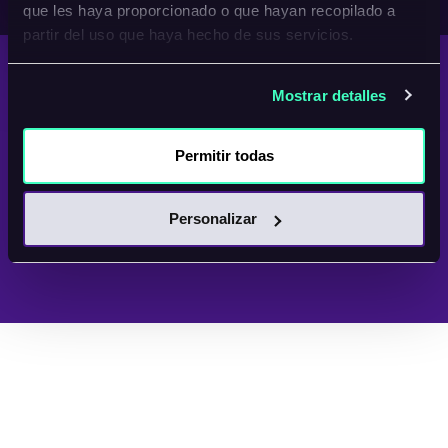
Contacto
que les haya proporcionado o que hayan recopilado a
partir del uso que haya hecho de sus servicios.
AcademIArtificial
es una academia online
que ofrece formación personalizada en
tiempo real mediante videollamadas. La
Mostrar detalles
academia busca brindar una experiencia
educativa de alto nivel, enfocada en
garantizar que los alumnos obtengan el
Permitir todas
máximo provecho en un corto periodo de
tiempo.
ACADEMIARTIFICIAL © 2025 — Copyright
Personalizar
Política de Privacidad, términos y condiciones
Política de Cookies
Aviso Legal
Accesibilidad
Registro afiliado
Área de afiliados