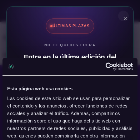
×
ÚLTIMAS PLAZAS
Etiqueta del debate: casos de uso
NO TE QUEDES FUERA
Buscar: ¡Vaya, no hay debates aquí!
Entra en la última edición del
Programa Intensivo de IA
Generativa
Esta página web usa cookies
Grupo reducido
Las cookies de este sitio web se usan para personalizar
Noticias
Cursos de IA
La escuela
Empresas
Campus
el contenido y los anuncios, ofrecer funciones de redes
EMAIL
sociales y analizar el tráfico. Además, compartimos
→
Reservar mi plaza
info@academiartificial.com
información sobre el uso que haga del sitio web con
nuestros partners de redes sociales, publicidad y análisis
YOUTUBE
LINKEDIN
INSTAGRAM
TIK TOK
Cierre de plazas:
29 de agosto
o antes si se completa el grupo
web, quienes pueden combinarla con otra información