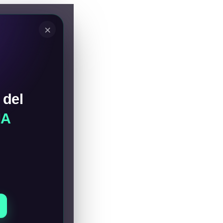
×
 del
IA