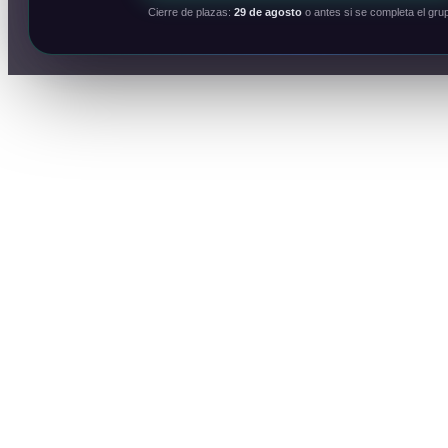
Cierre de plazas:
29 de agosto
o antes si se completa el gru