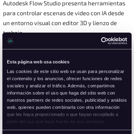
Autodesk Flow Studio presenta herramientas
para controlar escenas de video con IA desde
un entorno visual con editor 3D y lienzo de
trabajo.
Alibaba presenta Qwen3.8-Max-Preview como
Esta página web usa cookies
Las cookies de este sitio web se usan para personalizar
nuevo modelo avanzado de Qwen
el contenido y los anuncios, ofrecer funciones de redes
sociales y analizar el tráfico. Además, compartimos
Alibaba presenta Qwen3.8-Max-Preview, una
información sobre el uso que haga del sitio web con
vista previa de su nuevo modelo avanzado
nuestros partners de redes sociales, publicidad y análisis
web, quienes pueden combinarla con otra información
dentro de la familia Qwen.
que les haya proporcionado o que hayan recopilado a
partir del uso que haya hecho de sus servicios.
Entran en vigor nuevas reglas europeas para