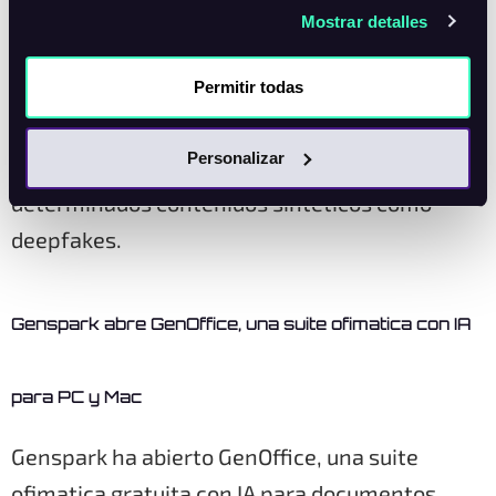
Mostrar detalles
etiquetar chatbots y deepfakes de IA
Permitir todas
Las nuevas reglas europeas de transparencia
Personalizar
de IA ya obligan a identificar chatbots y
determinados contenidos sintéticos como
deepfakes.
Genspark abre GenOffice, una suite ofimatica con IA
para PC y Mac
Genspark ha abierto GenOffice, una suite
ofimatica gratuita con IA para documentos,