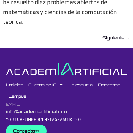
ha resuelto diez problemas abiertos de
matemáticas y ciencias de la computación
teórica.
Siguiente
→
Noticias
Cursos de IA
La escuela
Empresas
Campus
EMAIL
info@academiartificial.com
YOUTUBE
LINKEDIN
INSTAGRAM
TIK TOK
Contacto