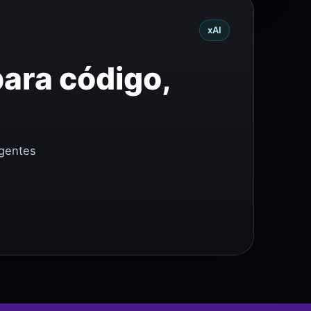
xAI
para código,
agentes