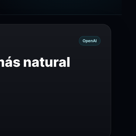
OpenAI
más natural