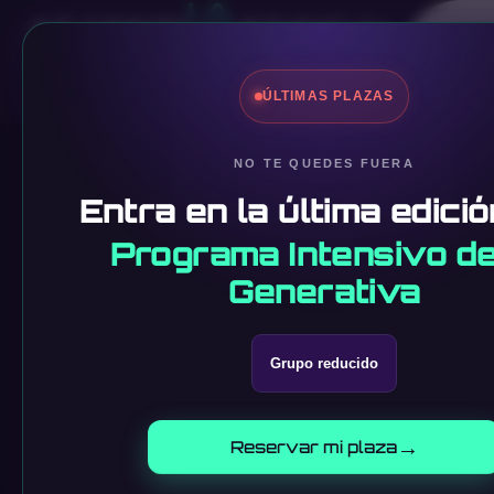
No
ÚLTIMAS PLAZAS
NO TE QUEDES FUERA
←
Volver a NoticIArtificial
Entra en la última edició
Programa Intensivo de
EDICIÓN DIARIA · 8 JULIO 2026
Generativa
Actualida
Grupo reducido
Novedades sobre herramientas, modelos
→
Reservar mi plaza
seleccionadas por academIArtificial.