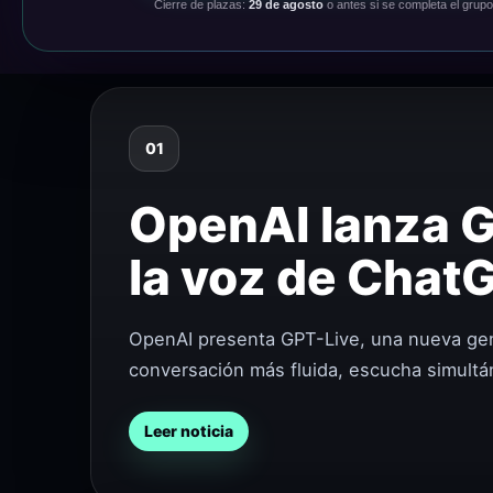
Cierre de plazas:
29 de agosto
o antes si se completa el grupo
01
OpenAI lanza G
la voz de Chat
OpenAI presenta GPT-Live, una nueva ge
conversación más fluida, escucha simultá
Leer noticia