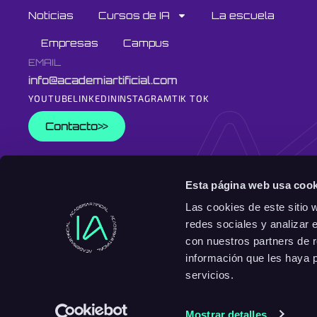
Noticias
Cursos de IA
La escuela
Empresas
Campus
EMAIL
info@academiartificial.com
YOUTUBE
LINKEDIN
INSTAGRAM
TIK TOK
Contacto
EN
ES
Esta página web usa cook
Las cookies de este sitio 
redes sociales y analizar 
con nuestros partners de r
información que les haya 
servicios.
Mostrar detalles